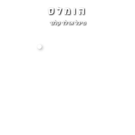
הומלס
מיכל אדלר קלנר