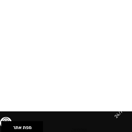
24/7
מפת אתר
תנאי שימוש & מדיניות פרטיות
הצהרת נגישות
Powered by Musican
© 2026 by S.B.E Music