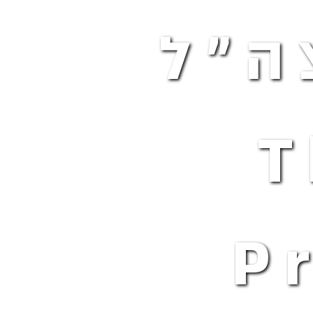
ה"ל
-
P