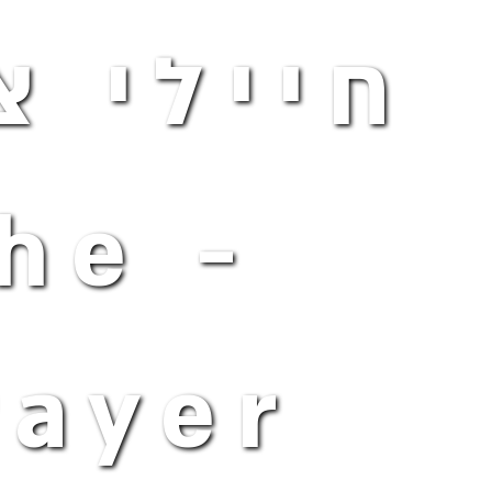
חיילי צ
 The
rayer