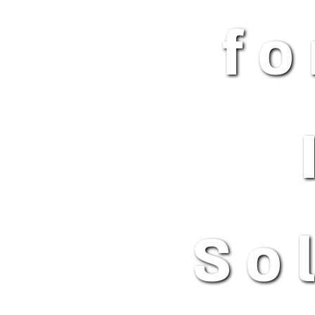
fo
So