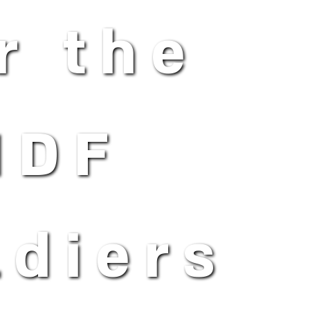
r the
IDF
ldiers