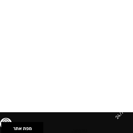
24/7
מפת אתר
תנאי שימוש & מדיניות פרטיות
הצהרת נגישות
Powered by Musican
© 2026 by S.B.E Music