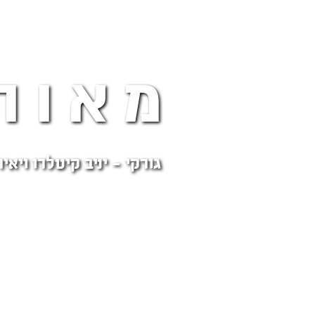
מאוה
גורקי - יניב קיטלרו ויאי