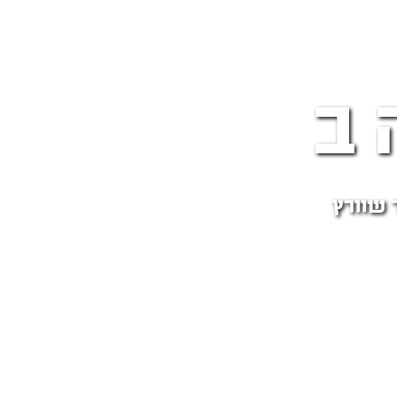
ב
ר שוורץ