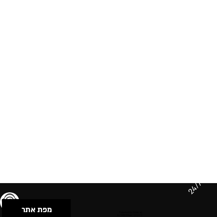
24/7
מפת אתר
תנאי שימוש & מדיניות פרטיות
הצהרת נגישות
Powered by Musican
© 2026 by S.B.E Music