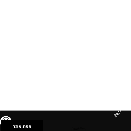
24/7
מפת אתר
תנאי שימוש & מדיניות פרטיות
הצהרת נגישות
Powered by Musican
© 2026 by S.B.E Music