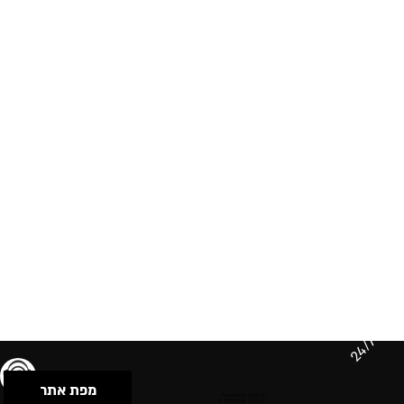
24/7
מפת אתר
תנאי שימוש & מדיניות פרטיות
הצהרת נגישות
Powered by Musican
© 2026 by S.B.E Music