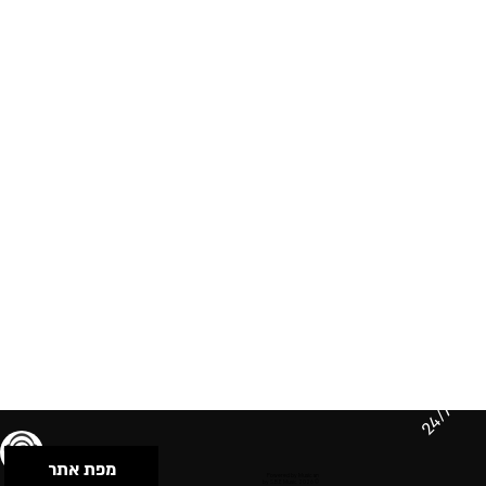
24/7
מפת אתר
תנאי שימוש & מדיניות פרטיות
הצהרת נגישות
Powered by Musican
© 2026 by S.B.E Music