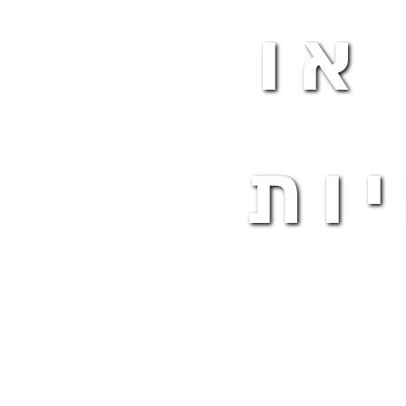
או
ות