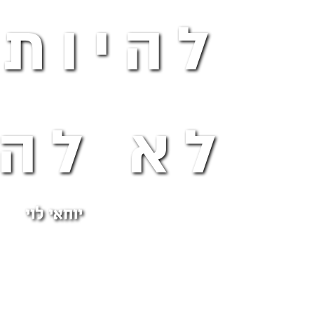
להיות 
לא להי
יוחאי לוי