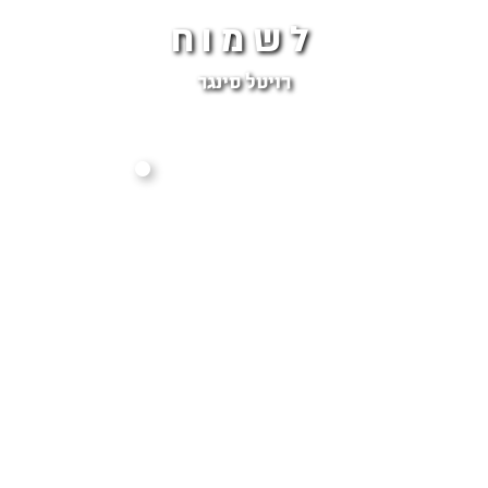
לשמוח
רויטל סינגר