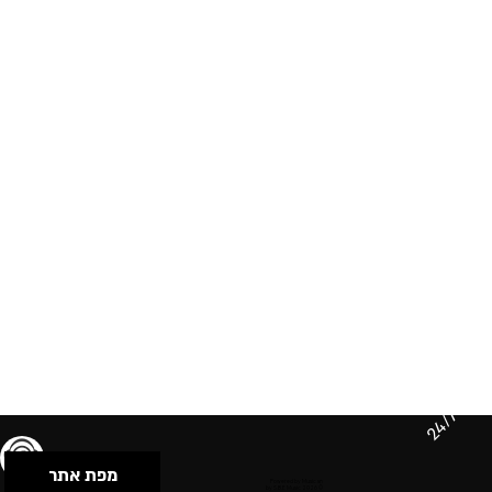
24/7
מפת אתר
תנאי שימוש & מדיניות פרטיות
הצהרת נגישות
Powered by Musican
© 2026 by S.B.E Music