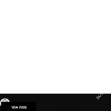
24/7
מפת אתר
תנאי שימוש & מדיניות פרטיות
הצהרת נגישות
Powered by Musican
© 2026 by S.B.E Music