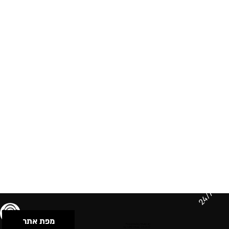
24/7
מפת אתר
תנאי שימוש & מדיניות פרטיות
הצהרת נגישות
Powered by Musican
© 2026 by S.B.E Music