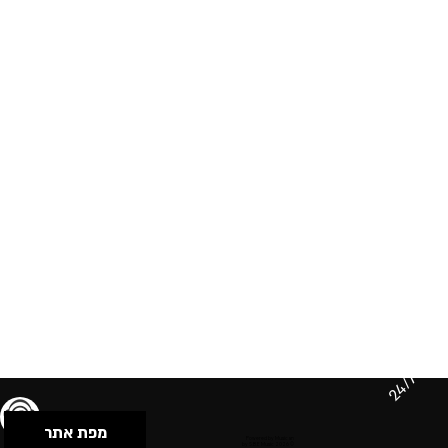
24/7
מפת אתר
תנאי שימוש & מדיניות פרטיות
הצהרת נגישות
Powered by Musican
© 2026 by S.B.E Music