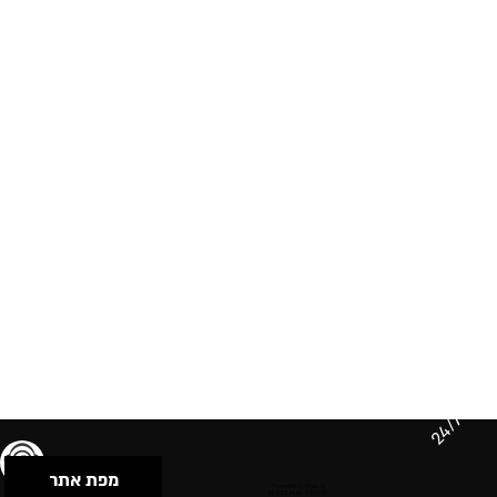
24/7
מפת אתר
תנאי שימוש & מדיניות פרטיות
הצהרת נגישות
Powered by Musican
© 2026 by S.B.E Music