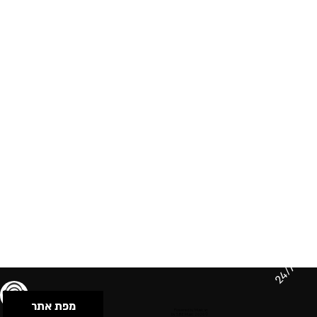
24/7
מפת אתר
תנאי שימוש & מדיניות פרטיות
הצהרת נגישות
Powered by Musican
© 2026 by S.B.E Music