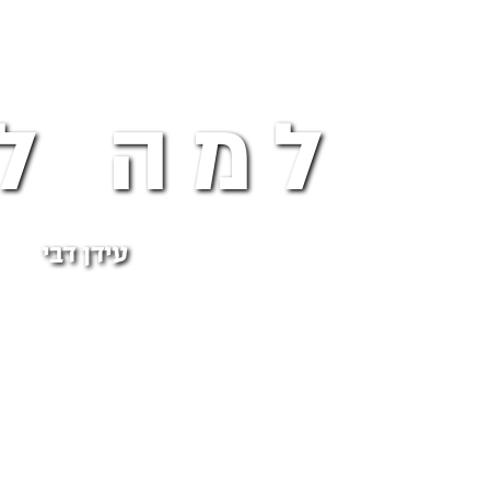
למה ל
עידן דבי