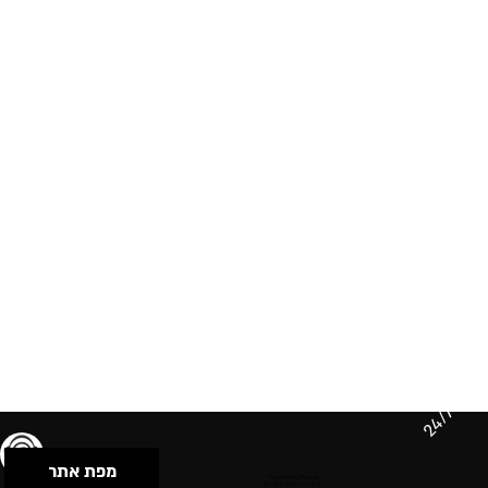
24/7
מפת אתר
תנאי שימוש & מדיניות פרטיות
הצהרת נגישות
Powered by Musican
© 2026 by S.B.E Music