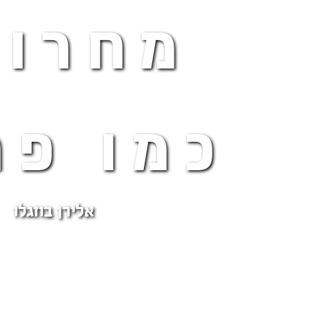
מחרוז
כמו פר
אלירן בוזגלו