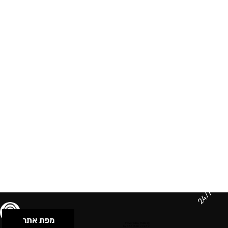
24/7
מפת אתר
תנאי שימוש & מדיניות פרטיות
הצהרת נגישות
Powered by Musican
© 2026 by S.B.E Music