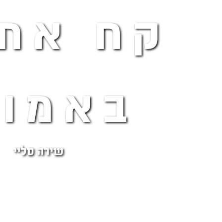
קח את 
באמונ
שירה סליי