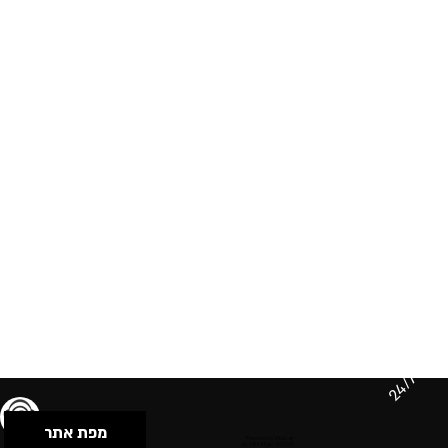
24/7
מפת אתר
תנאי שימוש & מדיניות פרטיות
הצהרת נגישות
Powered by Musican
© 2026 by S.B.E Music