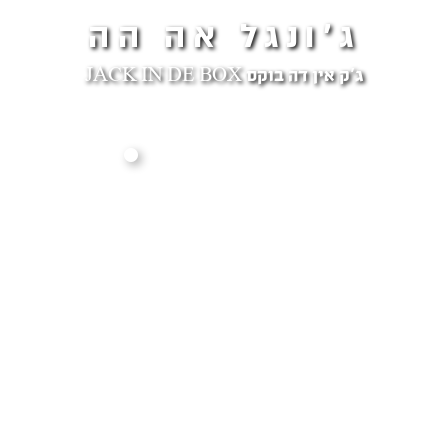
ג'ונגל אה הה
ג'ק אין דה בוקס JACK IN DE BOX