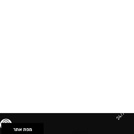
24/7
מפת אתר
תנאי שימוש & מדיניות פרטיות
הצהרת נגישות
Powered by Musican
© 2026 by S.B.E Music