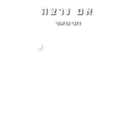
אם נרצה
רובי בראזני