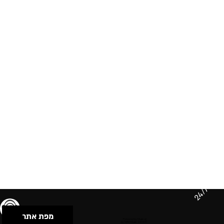
24/7
מפת אתר
תנאי שימוש & מדיניות פרטיות
הצהרת נגישות
Powered by Musican
© 2026 by S.B.E Music