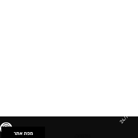
24/7
מפת אתר
תנאי שימוש & מדיניות פרטיות
הצהרת נגישות
Powered by Musican
© 2026 by S.B.E Music