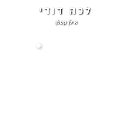
לכה דודי
אילן קפלן