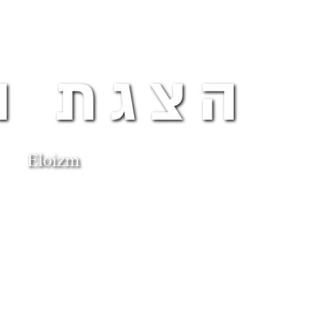
הצגת ה
Eloizm