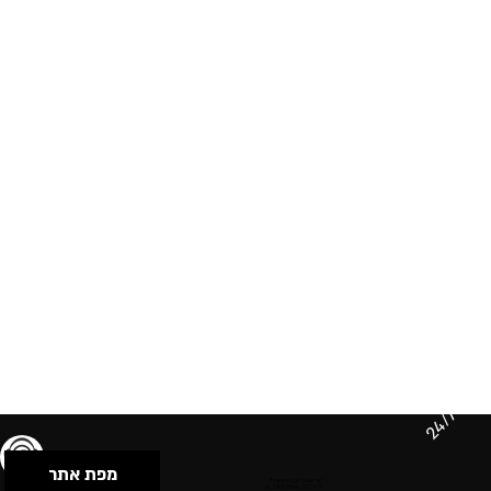
24/7
מפת אתר
תנאי שימוש & מדיניות פרטיות
הצהרת נגישות
Powered by Musican
© 2026 by S.B.E Music