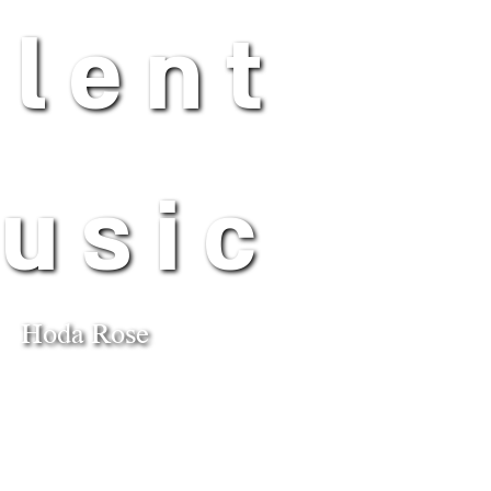
ilent
usic
Hoda Rose