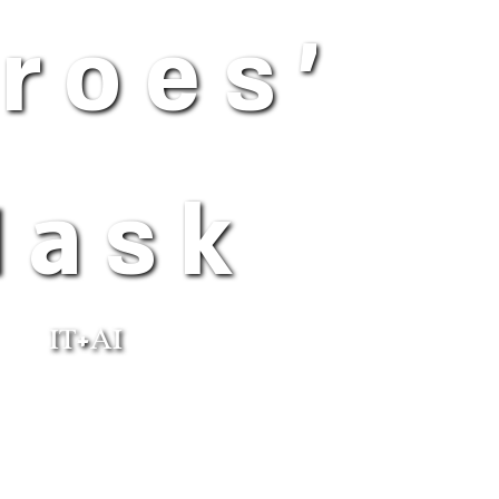
roes'
Mask
IT+AI