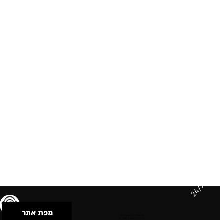
24/7
מפת אתר
תנאי שימוש & מדיניות פרטיות
הצהרת נגישות
Powered by Musican
© 2026 by S.B.E Music