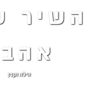
השיר ש
אהבת
הילה וקנין