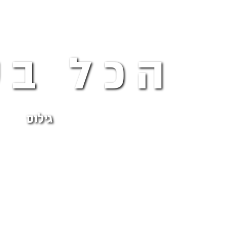
הכל בס
גילוס