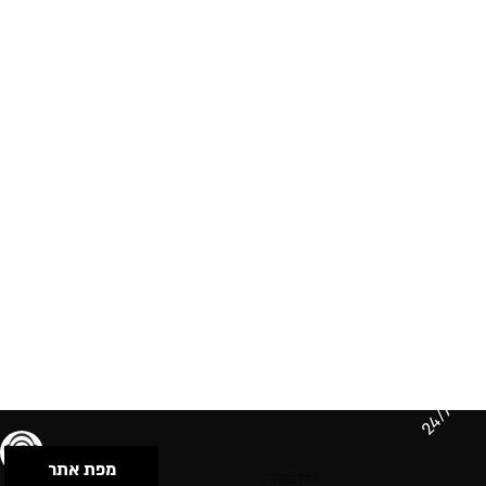
24/7
מפת אתר
תנאי שימוש & מדיניות פרטיות
הצהרת נגישות
Powered by Musican
© 2026 by S.B.E Music