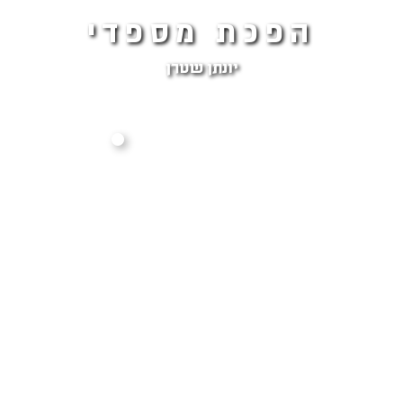
הפכת מספדי
יונתן שטרן