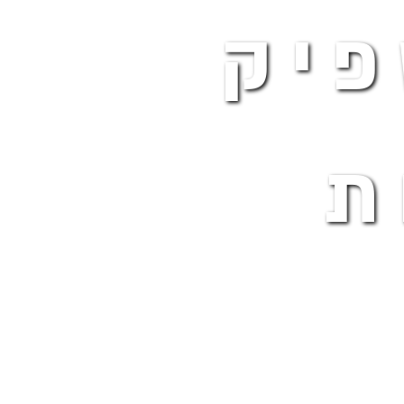
פיק
ת