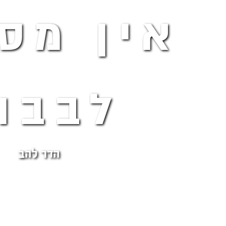
אין מס
לבבו
הדר להב