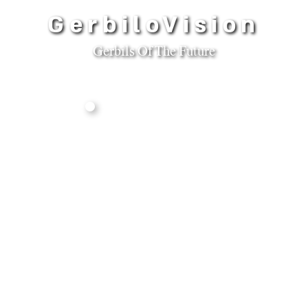
GerbiloVision
Gerbils Of The Future