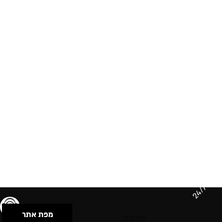
24/7
מפת אתר
תנאי שימוש & מדיניות פרטיות
הצהרת נגישות
Powered by Musican
© 2026 by S.B.E Music