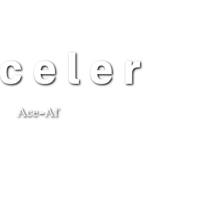
celer
Ace-Af