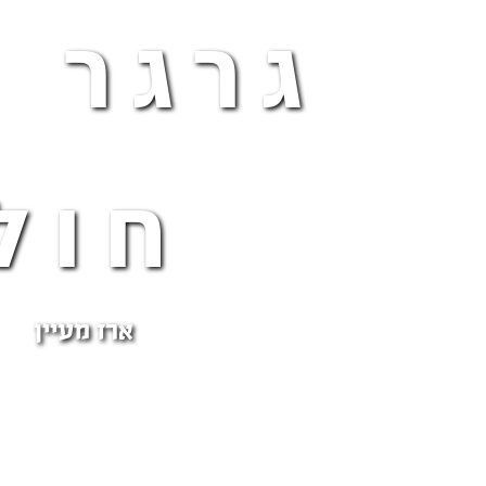
גרגר 
חול
ארז מעיין