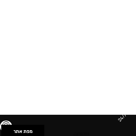
24/7
מפת אתר
תנאי שימוש & מדיניות פרטיות
הצהרת נגישות
Powered by Musican
© 2026 by S.B.E Music