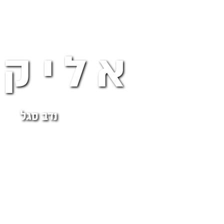
אליקי
נדב סגל