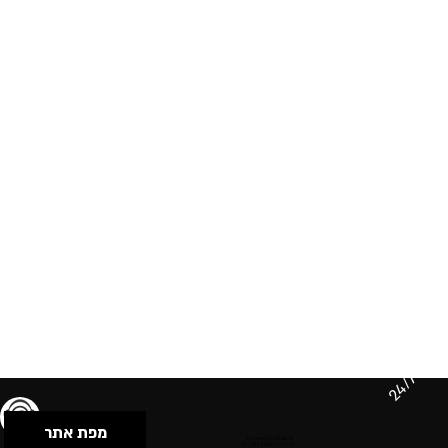
24/7
מפת אתר
תנאי שימוש & מדיניות פרטיות
הצהרת נגישות
Powered by Musican
© 2026 by S.B.E Music