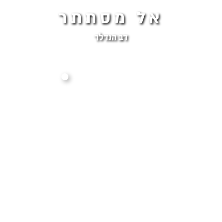
אל מסתתר
דב הנדלר