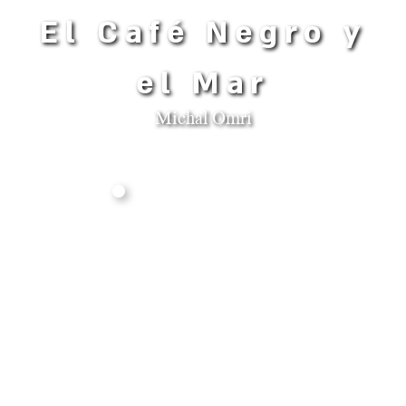
El Café Negro y
el Mar
Michal Omri