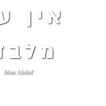
אין ע
מלבד
Idan Alaluf