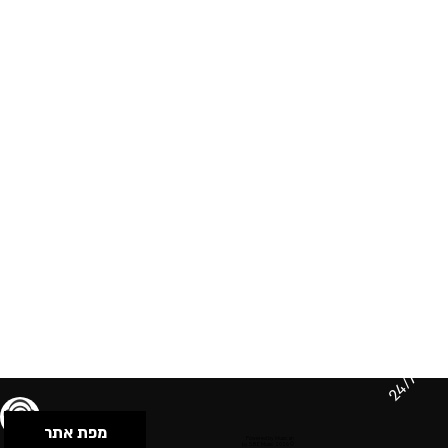
24/7
מפת אתר
תנאי שימוש & מדיניות פרטיות
הצהרת נגישות
Powered by Musican
© 2026 by S.B.E Music