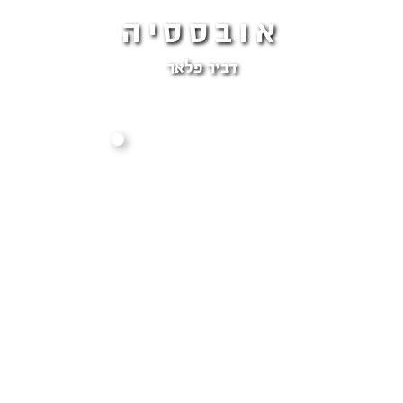
אובססיה
דביר פלאר