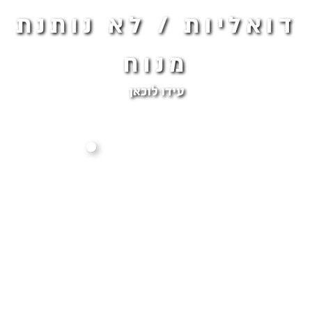
דואליות / לא נותנת
מנוח
עידו לוכאן