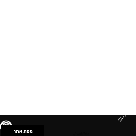
24/7
מפת אתר
תנאי שימוש & מדיניות פרטיות
הצהרת נגישות
Powered by Musican
© 2026 by S.B.E Music