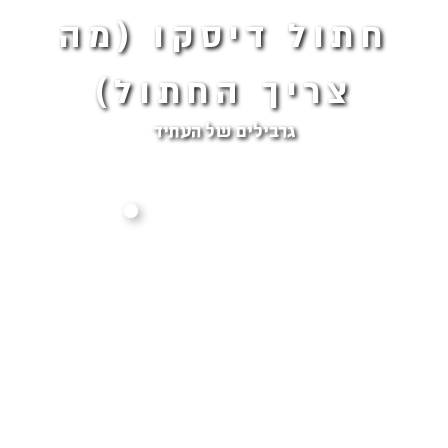
חתול דיסקו (מה
צריך החתול)
גרבילים של העתיד