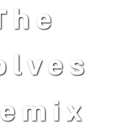
The
olves
Remix