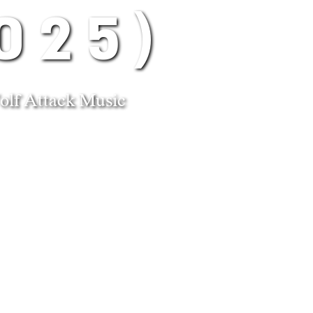
025)
lf Attack Music