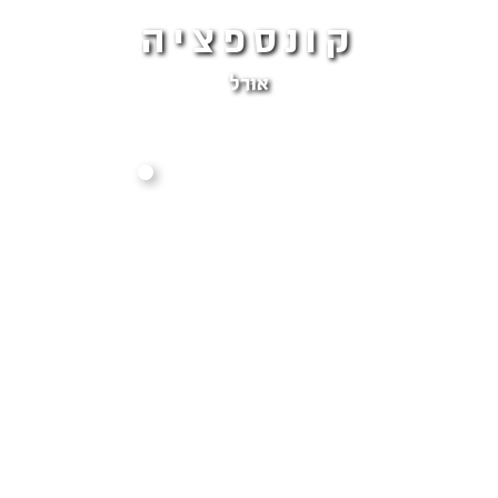
קונספציה
אוֹרֵל