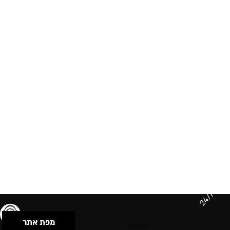
24/7
מפת אתר
תנאי שימוש & מדיניות פרטיות
הצהרת נגישות
Powered by Musican
© 2026 by S.B.E Music