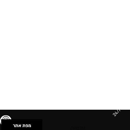
24/7
מפת אתר
תנאי שימוש & מדיניות פרטיות
הצהרת נגישות
Powered by Musican
© 2026 by S.B.E Music