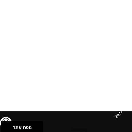
24/7
מפת אתר
תנאי שימוש & מדיניות פרטיות
הצהרת נגישות
Powered by Musican
© 2026 by S.B.E Music