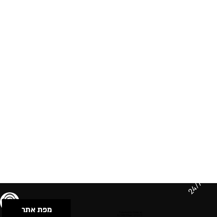
24/7
מפת אתר
תנאי שימוש & מדיניות פרטיות
הצהרת נגישות
Powered by Musican
© 2026 by S.B.E Music